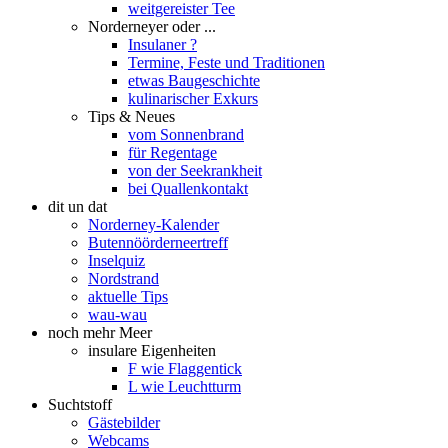
weitgereister Tee
Norderneyer oder ...
Insulaner ?
Termine, Feste und Traditionen
etwas Baugeschichte
kulinarischer Exkurs
Tips & Neues
vom Sonnenbrand
für Regentage
von der Seekrankheit
bei Quallenkontakt
dit un dat
Norderney-Kalender
Butennöörderneertreff
Inselquiz
Nordstrand
aktuelle Tips
wau-wau
noch mehr Meer
insulare Eigenheiten
F wie Flaggentick
L wie Leuchtturm
Suchtstoff
Gästebilder
Webcams