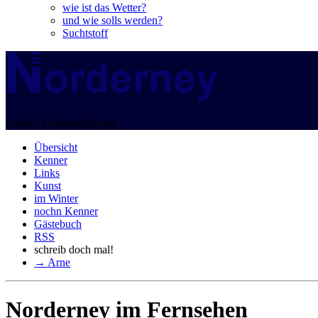
wie ist das Wetter?
und wie solls werden?
Suchtstoff
(m)eine Liebeserklärung
Übersicht
Kenner
Links
Kunst
im Winter
nochn Kenner
Gästebuch
RSS
schreib doch mal!
→ Arne
Norderney im Fernsehen