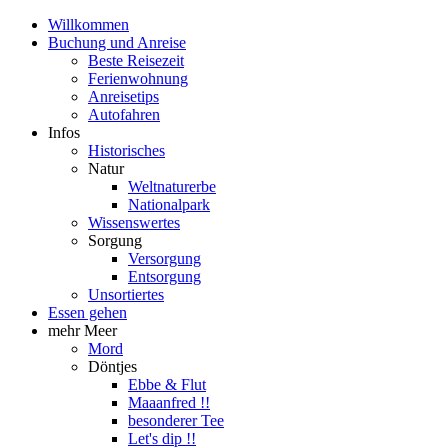
Willkommen
Buchung und Anreise
Beste Reisezeit
Ferienwohnung
Anreisetips
Autofahren
Infos
Historisches
Natur
Weltnaturerbe
Nationalpark
Wissenswertes
Sorgung
Versorgung
Entsorgung
Unsortiertes
Essen gehen
mehr Meer
Mord
Döntjes
Ebbe & Flut
Maaanfred !!
besonderer Tee
Let's dip !!