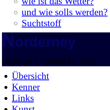
wie ist das Wetter?
und wie solls werden?
Suchtstoff
(m)eine Liebeserklärung
Übersicht
Kenner
Links
Kunst