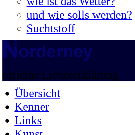
wie ist das Wetter?
und wie solls werden?
Suchtstoff
(m)eine Liebeserklärung
Übersicht
Kenner
Links
Kunst