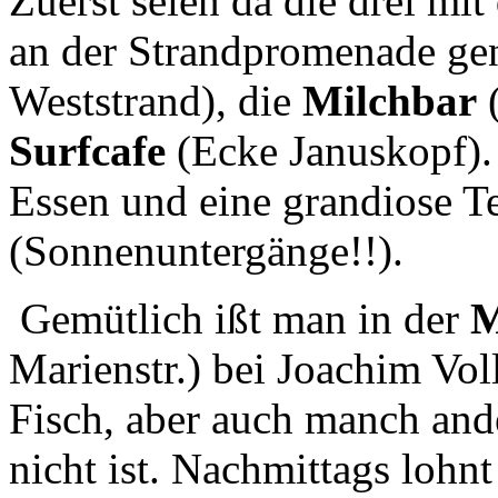
Zuerst seien da die drei mi
an der Strandpromenade ge
Weststrand), die
Milchbar
(
Surfcafe
(Ecke Januskopf). 
Essen und eine grandiose Te
(Sonnenuntergänge!!).
Gemütlich ißt man in der
M
Marienstr.) bei Joachim Vo
Fisch, aber auch manch ande
nicht ist. Nachmittags lohnt