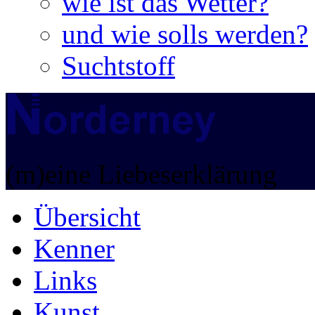
wie ist das Wetter?
und wie solls werden?
Suchtstoff
(m)eine Liebeserklärung
Übersicht
Kenner
Links
Kunst