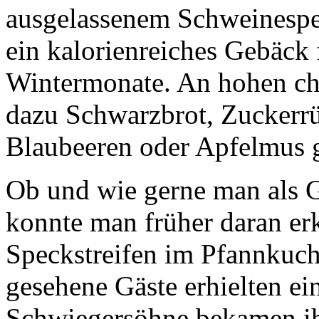
ausgelassenem Schweinespec
ein kalorienreiches Gebäck 
Wintermonate. An hohen chr
dazu Schwarzbrot, Zuckerrü
Blaubeeren oder Apfelmus g
Ob und wie gerne man als G
konnte man früher daran er
Speckstreifen im Pfannkuch
gesehene Gäste erhielten ei
Schwiegersöhne bekamen ih