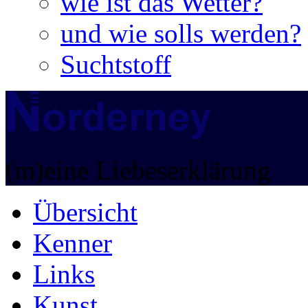
wie ist das Wetter?
und wie solls werden?
Suchtstoff
(m)eine Liebeserklärung
Übersicht
Kenner
Links
Kunst