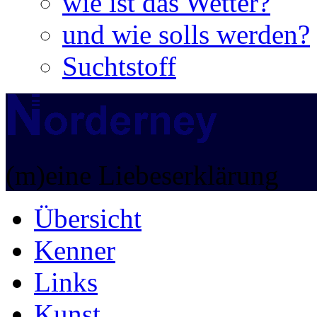
wie ist das Wetter?
und wie solls werden?
Suchtstoff
(m)eine Liebeserklärung
Übersicht
Kenner
Links
Kunst