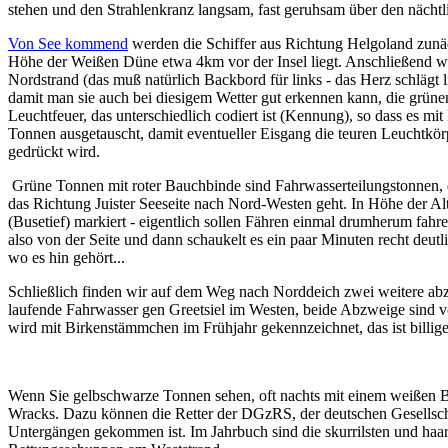
stehen und den Strahlenkranz langsam, fast geruhsam über den nächt
Von See kommend
werden die Schiffer aus Richtung Helgoland zun
Höhe der Weißen Düne etwa 4km vor der Insel liegt. Anschließend w
Nordstrand (das muß natürlich Backbord für links - das Herz schlägt
damit man sie auch bei diesigem Wetter gut erkennen kann, die grünen
Leuchtfeuer, das unterschiedlich codiert ist (Kennung), so dass es mit
Tonnen ausgetauscht, damit eventueller Eisgang die teuren Leuchtkör
gedrückt wird.
Grüne Tonnen mit roter Bauchbinde sind
Fahrwasserteilungstonnen
,
das Richtung Juister Seeseite nach Nord-Westen geht. In Höhe der 
(Busetief) markiert - eigentlich sollen Fähren einmal drumherum fahr
also von der Seite und dann schaukelt es ein paar Minuten recht deu
wo es hin gehört...
Schließlich finden wir auf dem Weg nach Norddeich zwei weitere abz
laufende Fahrwasser gen Greetsiel im Westen, beide Abzweige sind v
wird mit Birkenstämmchen im Frühjahr gekennzeichnet, das ist billig
Wenn Sie
gelbschwarze Tonnen
sehen, oft nachts mit einem weißen B
Wracks. Dazu können die Retter der DGzRS, der deutschen Gesellsch
Untergängen gekommen ist. Im Jahrbuch sind die skurrilsten und haar