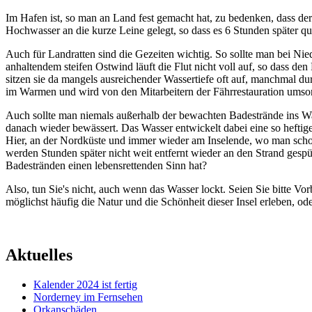
Im Hafen ist, so man an Land fest gemacht hat, zu bedenken, dass de
Hochwasser an die kurze Leine gelegt, so dass es 6 Stunden später quas
Auch für Landratten sind die
Gezeiten
wichtig. So sollte man bei Ni
anhaltendem steifen Ostwind läuft die Flut nicht voll auf, so dass d
sitzen sie da mangels ausreichender Wassertiefe oft auf, manchmal dur
im Warmen und wird von den Mitarbeitern der Fährrestauration umsor
Auch sollte man
niemals außerhalb der bewachten Badestrände ins W
danach wieder bewässert. Das Wasser entwickelt dabei eine so heftig
Hier, an der Nordküste und immer wieder am Inselende, wo man schon
werden Stunden später nicht weit entfernt wieder an den Strand ges
Badestränden einen lebensrettenden Sinn hat?
Also, tun Sie's nicht, auch wenn das Wasser lockt. Seien Sie bitte 
möglichst häufig die Natur und die Schönheit dieser Insel erleben, od
Aktuelles
Kalender 2024 ist fertig
Norderney im Fernsehen
Orkanschäden