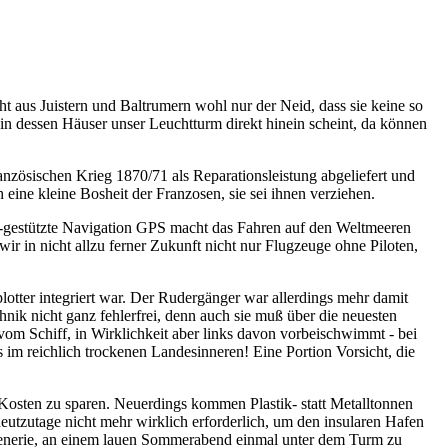
t aus Juistern und Baltrumern wohl nur der Neid, dass sie keine so
in dessen Häuser unser Leuchtturm direkt hinein scheint, da können
anzösischen Krieg 1870/71 als Reparationsleistung abgeliefert und
 eine kleine Bosheit der Franzosen, sie sei ihnen verziehen.
en-gestützte Navigation GPS macht das Fahren auf den Weltmeeren
r in nicht allzu ferner Zukunft nicht nur Flugzeuge ohne Piloten,
plotter integriert war. Der Rudergänger war allerdings mehr damit
hnik nicht ganz fehlerfrei, denn auch sie muß über die neuesten
vom Schiff, in Wirklichkeit aber links davon vorbeischwimmt - bei
 im reichlich trockenen Landesinneren! Eine Portion Vorsicht, die
 Kosten zu sparen. Neuerdings kommen Plastik- statt Metalltonnen
eutzutage nicht mehr wirklich erforderlich, um den insularen Hafen
 Szenerie, an einem lauen Sommerabend einmal unter dem Turm zu