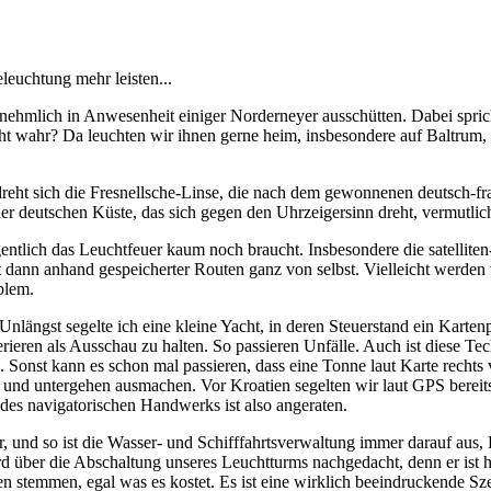
leuchtung mehr leisten...
nehmlich in Anwesenheit einiger Norderneyer ausschütten. Dabei sprich
ht wahr? Da leuchten wir ihnen gerne heim, insbesondere auf Baltrum, 
 dreht sich die Fresnellsche-Linse, die nach dem gewonnenen deutsch-fr
der deutschen Küste, das sich gegen den Uhrzeigersinn dreht, vermutlich
gentlich das Leuchtfeuer kaum noch braucht. Insbesondere die satellit
dann anhand gespeicherter Routen ganz von selbst. Vielleicht werden wi
blem.
 Unlängst segelte ich eine kleine Yacht, in deren Steuerstand ein Karten
ieren als Ausschau zu halten. So passieren Unfälle. Auch ist diese Tec
Sonst kann es schon mal passieren, dass eine Tonne laut Karte rechts 
 und untergehen ausmachen. Vor Kroatien segelten wir laut GPS bereits
s navigatorischen Handwerks ist also angeraten.
r, und so ist die Wasser- und Schifffahrtsverwaltung immer darauf aus,
rd über die Abschaltung unseres Leuchtturms nachgedacht, denn er ist h
egen stemmen, egal was es kostet. Es ist eine wirklich beeindruckende