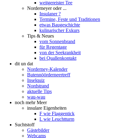
weitgereister Tee
Norderneyer oder ...
Insulaner ?
Termine, Feste und Traditionen
etwas Baugeschichte
kulinarischer Exkurs
Tips & Neues
vom Sonnenbrand
für Regentage
von der Seekrankheit
bei Quallenkontakt
dit un dat
Norderney-Kalender
Butennöörderneertreff
Inselquiz
Nordstrand
aktuelle Tips
wau-wau
noch mehr Meer
insulare Eigenheiten
F wie Flaggentick
L wie Leuchtturm
Suchtstoff
Gästebilder
Webcams