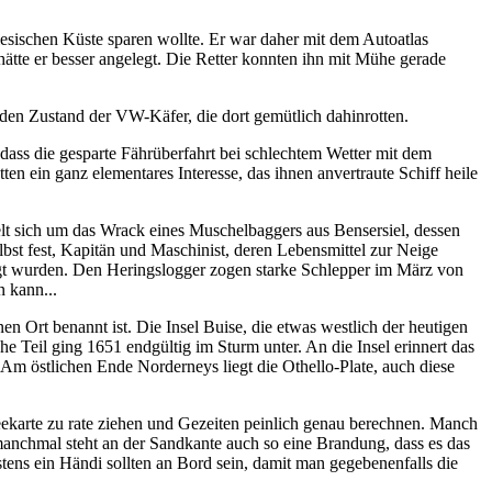
iesischen Küste sparen wollte. Er war daher mit dem Autoatlas
ätte er besser angelegt. Die Retter konnten ihn mit Mühe gerade
n den Zustand der VW-Käfer, die dort gemütlich dahinrotten.
 dass die gesparte Fährüberfahrt bei schlechtem Wetter mit dem
en ein ganz elementares Interesse, das ihnen anvertraute Schiff heile
lt sich um das Wrack eines Muschelbaggers aus Bensersiel, dessen
lbst fest, Kapitän und Maschinist, deren Lebensmittel zur Neige
gt wurden. Den Heringslogger zogen starke Schlepper im März von
 kann...
n Ort benannt ist. Die Insel Buise, die etwas westlich der heutigen
che Teil ging 1651 endgültig im Sturm unter. An die Insel erinnert das
. Am östlichen Ende Norderneys liegt die Othello-Plate, auch diese
eekarte zu rate ziehen und Gezeiten peinlich genau berechnen. Manch
manchmal steht an der Sandkante auch so eine Brandung, dass es das
stens ein Händi sollten an Bord sein, damit man gegebenenfalls die