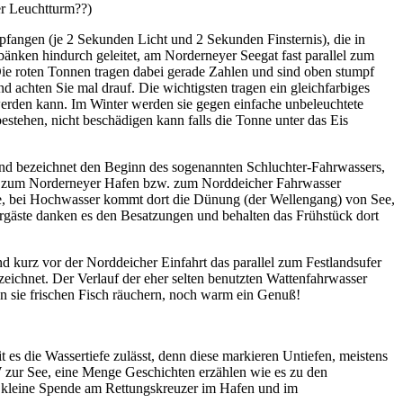
er Leuchtturm??)
fangen (je 2 Sekunden Licht und 2 Sekunden Finsternis), die in
nken hindurch geleitet, am Norderneyer Seegat fast parallel zum
 Die roten Tonnen tragen dabei gerade Zahlen und sind oben stumpf
d achten Sie mal drauf. Die wichtigsten tragen ein gleichfarbiges
rt werden kann. Im Winter werden sie gegen einfache unbeleuchtete
stehen, nicht beschädigen kann falls die Tonne unter das Eis
e und bezeichnet den Beginn des sogenannten Schluchter-Fahrwassers,
ung zum Norderneyer Hafen bzw. zum Norddeicher Fahrwasser
 alle, bei Hochwasser kommt dort die Dünung (der Wellengang) von See,
hrgäste danken es den Besatzungen und behalten das Frühstück dort
 kurz vor der Norddeicher Einfahrt das parallel zum Festlandsufer
eichnet. Der Verlauf der eher selten benutzten Wattenfahrwasser
nn sie frischen Fisch räuchern, noch warm ein Genuß!
es die Wassertiefe zulässt, denn diese markieren Untiefen, meistens
 zur See, eine Menge Geschichten erzählen wie es zu den
ne kleine Spende am Rettungskreuzer im Hafen und im