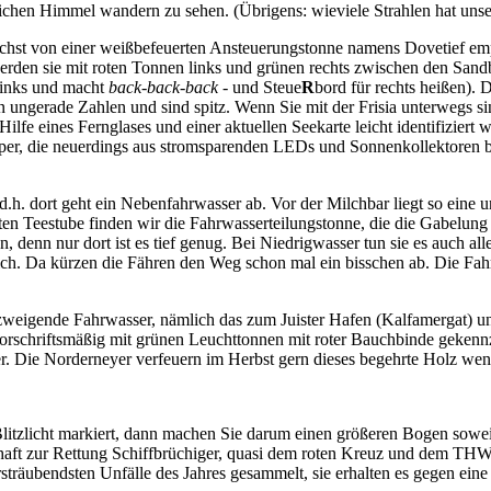
lichen Himmel wandern zu sehen. (Übrigens: wieviele Strahlen hat uns
ächst von einer weißbefeuerten Ansteuerungstonne namens
Dovetief
emp
erden sie mit
roten Tonnen links
und
grünen rechts
zwischen den Sandbä
 links und macht
back-back-back
- und Steue
R
bord für rechts heißen).
 ungerade Zahlen und sind spitz. Wenn Sie mit der Frisia unterwegs sin
 Hilfe eines Fernglases und einer aktuellen Seekarte leicht identifizie
per, die neuerdings aus stromsparenden LEDs und Sonnenkollektoren be
 d.h. dort geht ein Nebenfahrwasser ab. Vor der Milchbar liegt so ein
Alten Teestube finden wir die Fahrwasserteilungstonne, die die Gabel
en, denn nur dort ist es tief genug. Bei Niedrigwasser tun sie es auch
tlich. Da kürzen die Fähren den Weg schon mal ein bisschen ab. Die Fa
weigende Fahrwasser, nämlich das zum Juister Hafen (Kalfamergat) und
orschriftsmäßig mit grünen Leuchttonnen mit roter Bauchbinde gekennz
er. Die Norderneyer verfeuern im Herbst gern dieses begehrte Holz we
litzlicht markiert, dann machen Sie darum einen größeren Bogen soweit 
aft zur Rettung Schiffbrüchiger, quasi dem roten Kreuz und dem THW
sträubendsten Unfälle des Jahres gesammelt, sie erhalten es gegen ei