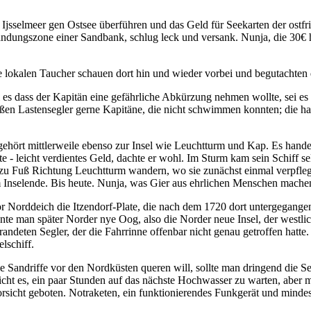
Ijsselmeer gen Ostsee überführen und das Geld für Seekarten der ostfr
andungszone einer Sandbank, schlug leck und versank. Nunja, die 30€ h
 Die lokalen Taucher schauen dort hin und wieder vorbei und begutachte
i es dass der Kapitän eine gefährliche Abkürzung nehmen wollte, sei es
ßen Lastensegler gerne Kapitäne, die nicht schwimmen konnten; die hatt
ehört mittlerweile ebenso zur Insel wie Leuchtturm und Kap. Es hande
 - leicht verdientes Geld, dachte er wohl. Im Sturm kam sein Schiff se
zu Fuß Richtung Leuchtturm wandern, wo sie zunächst einmal verpfle
Inselende. Bis heute. Nunja, was Gier aus ehrlichen Menschen machen
r Norddeich die Itzendorf-Plate, die nach dem 1720 dort untergegangene
nnte man später
Norder nye Oog
, also die Norder neue Insel, der westli
trandeten Segler, der die Fahrrinne offenbar nicht genau getroffen hatte
lschiff.
e Sandriffe vor den Nordküsten queren will, sollte man dringend die S
icht es, ein paar Stunden auf das nächste Hochwasser zu warten, aber 
Vorsicht geboten. Notraketen, ein funktionierendes Funkgerät und minde