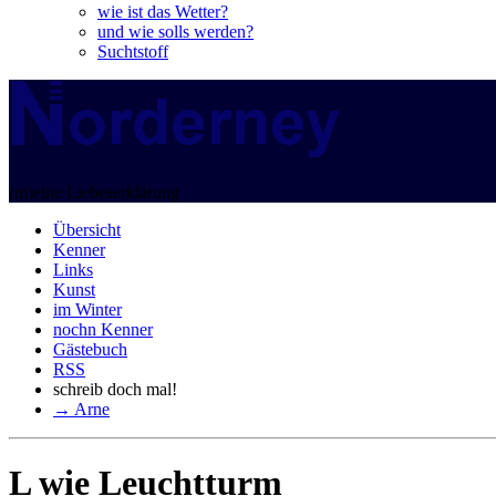
wie ist das Wetter?
und wie solls werden?
Suchtstoff
(m)eine Liebeserklärung
Übersicht
Kenner
Links
Kunst
im Winter
nochn Kenner
Gästebuch
RSS
schreib doch mal!
→ Arne
L wie Leuchtturm