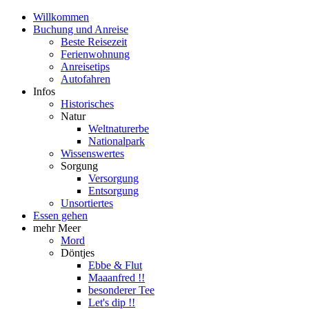
Willkommen
Buchung und Anreise
Beste Reisezeit
Ferienwohnung
Anreisetips
Autofahren
Infos
Historisches
Natur
Weltnaturerbe
Nationalpark
Wissenswertes
Sorgung
Versorgung
Entsorgung
Unsortiertes
Essen gehen
mehr Meer
Mord
Döntjes
Ebbe & Flut
Maaanfred !!
besonderer Tee
Let's dip !!