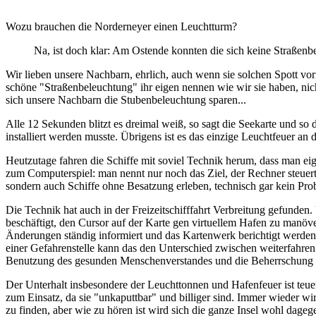
Wozu brauchen die Norderneyer einen Leuchtturm?
Na, ist doch klar: Am Ostende konnten die sich keine Straßenbe
Wir lieben unsere Nachbarn, ehrlich, auch wenn sie solchen Spott vor
schöne "Straßenbeleuchtung" ihr eigen nennen wie wir sie haben, nic
sich unsere Nachbarn die Stubenbeleuchtung sparen...
Alle 12 Sekunden blitzt es dreimal weiß, so sagt die Seekarte und so
installiert werden musste. Übrigens ist es das einzige Leuchtfeuer an 
Heutzutage fahren die Schiffe mit soviel Technik herum, dass man ei
zum Computerspiel: man nennt nur noch das Ziel, der Rechner steuert 
sondern auch Schiffe ohne Besatzung erleben, technisch gar kein Pro
Die Technik hat auch in der Freizeitschifffahrt Verbreitung gefunden.
beschäftigt, den Cursor auf der Karte gen virtuellem Hafen zu manöver
Änderungen ständig informiert und das Kartenwerk berichtigt werden. 
einer Gefahrenstelle kann das den Unterschied zwischen weiterfahren
Benutzung des gesunden Menschenverstandes und die Beherrschung de
Der Unterhalt insbesondere der Leuchttonnen und Hafenfeuer ist teue
zum Einsatz, da sie "unkaputtbar" und billiger sind. Immer wieder wi
zu finden, aber wie zu hören ist wird sich die ganze Insel wohl dag