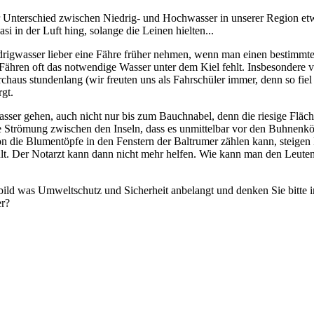
r Unterschied zwischen Niedrig- und Hochwasser in unserer Region etw
i in der Luft hing, solange die Leinen hielten...
edrigwasser lieber eine Fähre früher nehmen, wenn man einen bestimm
en Fähren oft das notwendige Wasser unter dem Kiel fehlt. Insbesondere 
chaus stundenlang (wir freuten uns als Fahrschüler immer, denn so fiel
gt.
asser gehen
, auch nicht nur bis zum Bauchnabel, denn die riesige Fläc
e Strömung zwischen den Inseln, dass es unmittelbar vor den Buhnenköp
 die Blumentöpfe in den Fenstern der Baltrumer zählen kann, steigen
pült. Der Notarzt kann dann nicht mehr helfen. Wie kann man den Leut
Vorbild was Umweltschutz und Sicherheit anbelangt und denken Sie bitte
er?