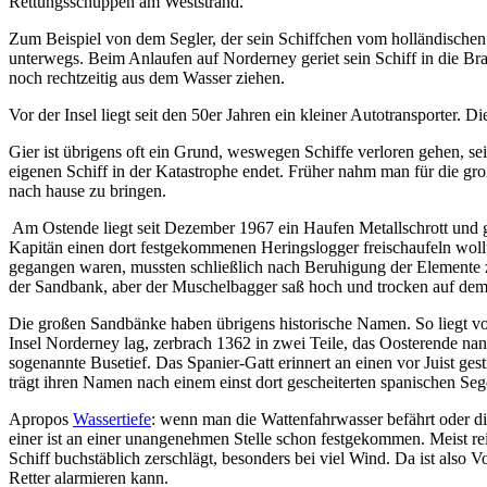
Rettungsschuppen am Weststrand.
Zum Beispiel von dem Segler, der sein Schiffchen vom holländischen 
unterwegs. Beim Anlaufen auf Norderney geriet sein Schiff in die Br
noch rechtzeitig aus dem Wasser ziehen.
Vor der Insel liegt seit den 50er Jahren ein kleiner Autotransporter.
Gier ist übrigens oft ein Grund, weswegen Schiffe verloren gehen, se
eigenen Schiff in der Katastrophe endet. Früher nahm man für die gro
nach hause zu bringen.
Am Ostende liegt seit Dezember 1967 ein Haufen Metallschrott und g
Kapitän einen dort festgekommenen Heringslogger freischaufeln wollte
gegangen waren, mussten schließlich nach Beruhigung der Elemente 
der Sandbank, aber der Muschelbagger saß hoch und trocken auf dem 
Die
großen Sandbänke
haben übrigens historische Namen. So liegt vo
Insel Norderney lag, zerbrach 1362 in zwei Teile, das Oosterende na
sogenannte Busetief. Das Spanier-Gatt erinnert an einen vor Juist ges
trägt ihren Namen nach einem einst dort gescheiterten spanischen Sege
Apropos
Wassertiefe
: wenn man die Wattenfahrwasser befährt oder di
einer ist an einer unangenehmen Stelle schon festgekommen. Meist re
Schiff buchstäblich zerschlägt, besonders bei viel Wind. Da ist also 
Retter alarmieren kann.